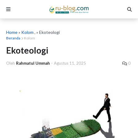
Home
»
Kolom
, » Ekoteologi
Beranda
Kolom
Ekoteologi
Oleh
Rahmatul Ummah
-
Agustus 11, 2025
0