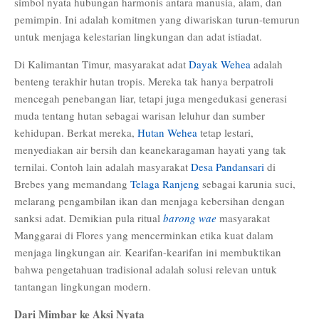
simbol nyata hubungan harmonis antara manusia, alam, dan
pemimpin. Ini adalah komitmen yang diwariskan turun-temurun
untuk menjaga kelestarian lingkungan dan adat istiadat.
Di Kalimantan Timur, masyarakat adat
Dayak Wehea
adalah
benteng terakhir hutan tropis. Mereka tak hanya berpatroli
mencegah penebangan liar, tetapi juga mengedukasi generasi
muda tentang hutan sebagai warisan leluhur dan sumber
kehidupan. Berkat mereka,
Hutan Wehea
tetap lestari,
menyediakan air bersih dan keanekaragaman hayati yang tak
ternilai. Contoh lain adalah masyarakat
Desa Pandansari
di
Brebes yang memandang
Telaga Ranjeng
sebagai karunia suci,
melarang pengambilan ikan dan menjaga kebersihan dengan
sanksi adat. Demikian pula ritual
barong wae
masyarakat
Manggarai di Flores yang mencerminkan etika kuat dalam
menjaga lingkungan air. Kearifan-kearifan ini membuktikan
bahwa pengetahuan tradisional adalah solusi relevan untuk
tantangan lingkungan modern.
Dari Mimbar ke Aksi Nyata