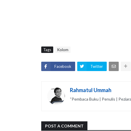
Tags
Kolom
Facebook
Twitter
Rahmatul Ummah
“Pembaca Buku | Penulis | Peziarah 
POST A COMMENT