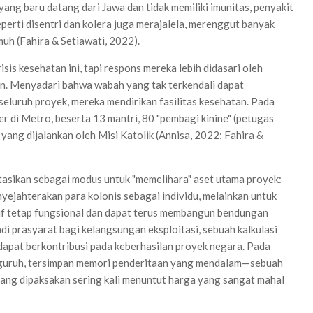
 yang baru datang dari Jawa dan tidak memiliki imunitas, penyakit
eperti disentri dan kolera juga merajalela, merenggut banyak
h (Fahira & Setiawati, 2022).
sis kesehatan ini, tapi respons mereka lebih didasari oleh
n. Menyadari bahwa wabah yang tak terkendali dapat
luruh proyek, mereka mendirikan fasilitas kesehatan. Pada
r di Metro, beserta 13 mantri, 80 "pembagi kinine" (petugas
k yang dijalankan oleh Misi Katolik (Annisa, 2022; Fahira &
tasikan sebagai modus untuk "memelihara" aset utama proyek:
yejahterakan para kolonis sebagai individu, melainkan untuk
if tetap fungsional dan dapat terus membangun bendungan
i prasyarat bagi kelangsungan eksploitasi, sebuah kalkulasi
 dapat berkontribusi pada keberhasilan proyek negara. Pada
oguruh, tersimpan memori penderitaan yang mendalam—sebuah
ng dipaksakan sering kali menuntut harga yang sangat mahal