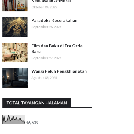
Kekuasaan A-Moral
Oktober 04, 2025
Paradoks Keserakahan
September 26, 2025
Film dan Buku di Era Orde
Baru
September 27, 2025
Wangi Peluh Pengkhianatan
Agustus 08, 2025
TOTAL TAYANGAN HALAMAN
46,639