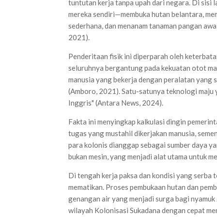
tuntutan kerja tanpa upah dari negara. Di sisi
mereka sendiri—membuka hutan belantara, me
sederhana, dan menanam tanaman pangan awal 
2021).
Penderitaan fisik ini diperparah oleh keterbat
seluruhnya bergantung pada kekuatan otot manu
manusia yang bekerja dengan peralatan yang sa
(Amboro, 2021). Satu-satunya teknologi maju 
Inggris" (Antara News, 2024).
Fakta ini menyingkap kalkulasi dingin pemerint
tugas yang mustahil dikerjakan manusia, sement
para kolonis dianggap sebagai sumber daya ya
bukan mesin, yang menjadi alat utama untuk m
Di tengah kerja paksa dan kondisi yang serba 
mematikan. Proses pembukaan hutan dan pemba
genangan air yang menjadi surga bagi nyamuk
wilayah Kolonisasi Sukadana dengan cepat menj