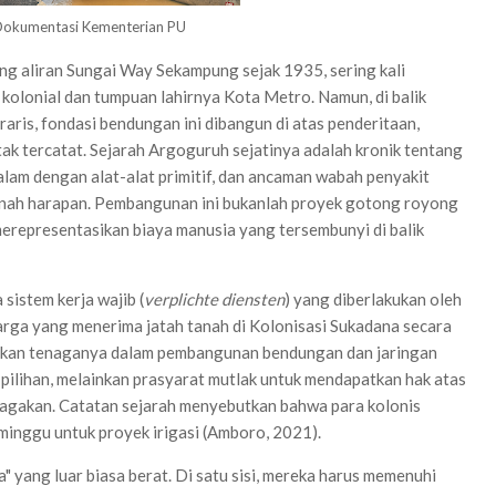
okumentasi Kementerian PU
 aliran Sungai Way Sekampung sejak 1935, sering kali
kolonial dan tumpuan lahirnya Kota Metro. Namun, di balik
aris, fondasi bendungan ini dibangun di atas penderitaan,
tak tercatat. Sejarah Argoguruh sejatinya adalah kronik tentang
alam dengan alat-alat primitif, dan ancaman wabah penyakit
tanah harapan. Pembangunan ini bukanlah proyek gotong royong
representasikan biaya manusia yang tersembunyi di balik
 sistem kerja wajib (
verplichte diensten
) yang diberlakukan oleh
arga yang menerima jatah tanah di Kolonisasi Sukadana secara
gkan tenaganya dalam pembangunan bendungan dan jaringan
 pilihan, melainkan prasyarat mutlak untuk mendapatkan hak atas
bagakan. Catatan sejarah menyebutkan bahwa para kolonis
 minggu untuk proyek irigasi (Amboro, 2021).
 yang luar biasa berat. Di satu sisi, mereka harus memenuhi