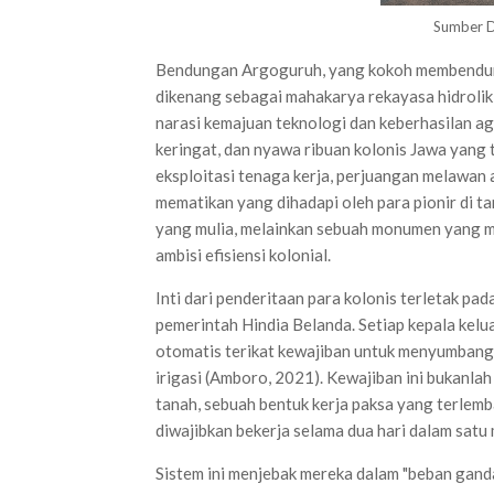
Sumber D
Bendungan Argoguruh, yang kokoh membendung
dikenang sebagai mahakarya rekayasa hidrolik 
narasi kemajuan teknologi dan keberhasilan agr
keringat, dan nyawa ribuan kolonis Jawa yang 
eksploitasi tenaga kerja, perjuangan melawan 
mematikan yang dihadapi oleh para pionir di 
yang mulia, melainkan sebuah monumen yang me
ambisi efisiensi kolonial.
Inti dari penderitaan para kolonis terletak pada
pemerintah Hindia Belanda. Setiap kepala kelu
otomatis terikat kewajiban untuk menyumban
irigasi (Amboro, 2021). Kewajiban ini bukanlah
tanah, sebuah bentuk kerja paksa yang terlem
diwajibkan bekerja selama dua hari dalam satu
Sistem ini menjebak mereka dalam "beban ganda"