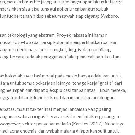
 lain, mereka harus berjuang untuk kelangsungan hidup keluarga
mbersihkan sisa-sisa tunggul pohon, membangun gubuk
untuk bertahan hidup sebelum sawah siap digarap (Amboro,
asan teknologi yang ekstrem. Proyek raksasa ini hampir
sia. Foto-foto dari arsip kolonial memperlihatkan barisan
ngat sederhana, seperti cangkul, linggis, dan tembilang
yang tercatat adalah penggunaan "alat pemecah batu buatan
ah kolonial: investasi modal pada mesin hanya dilakukan untuk
ara untuk semua pekerjaan lainnya, tenaga kerja "gratis" dari
ng melimpah dan dapat dieksploitasi tanpa batas. Tubuh mereka,
enggali puluhan kilometer kanal dan mendirikan bendungan.
terbatas, musuh tak terlihat menjadi ancaman yang paling
ngunan saluran irigasi secara masif menciptakan genangan-
Anopheles
, vektor penyebar malaria (Kemkes, 2017). Akibatnya,
adi zona endemis, dan wabah malaria dilaporkan sulit untuk