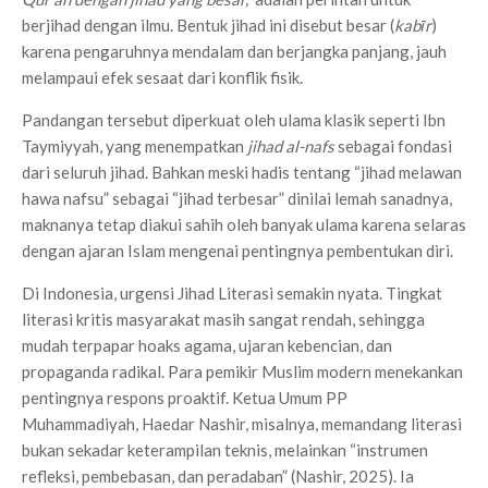
berjihad dengan ilmu. Bentuk jihad ini disebut besar (
kabīr
)
karena pengaruhnya mendalam dan berjangka panjang, jauh
melampaui efek sesaat dari konflik fisik.
Pandangan tersebut diperkuat oleh ulama klasik seperti Ibn
Taymiyyah, yang menempatkan
jihad al-nafs
sebagai fondasi
dari seluruh jihad. Bahkan meski hadis tentang “jihad melawan
hawa nafsu” sebagai “jihad terbesar” dinilai lemah sanadnya,
maknanya tetap diakui sahih oleh banyak ulama karena selaras
dengan ajaran Islam mengenai pentingnya pembentukan diri.
Di Indonesia, urgensi Jihad Literasi semakin nyata. Tingkat
literasi kritis masyarakat masih sangat rendah, sehingga
mudah terpapar hoaks agama, ujaran kebencian, dan
propaganda radikal. Para pemikir Muslim modern menekankan
pentingnya respons proaktif. Ketua Umum PP
Muhammadiyah, Haedar Nashir, misalnya, memandang literasi
bukan sekadar keterampilan teknis, melainkan “instrumen
refleksi, pembebasan, dan peradaban” (Nashir, 2025). Ia