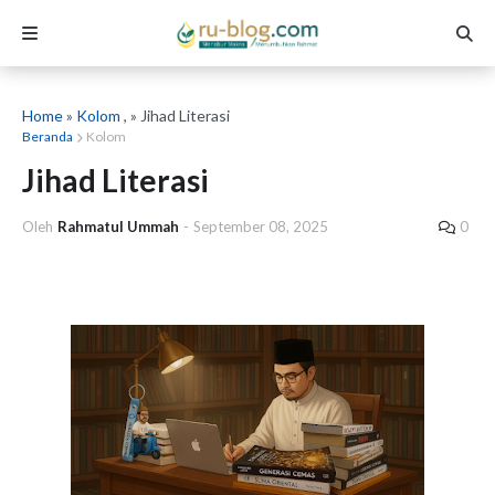
Home
»
Kolom
, » Jihad Literasi
Beranda
Kolom
Jihad Literasi
Oleh
Rahmatul Ummah
-
September 08, 2025
0