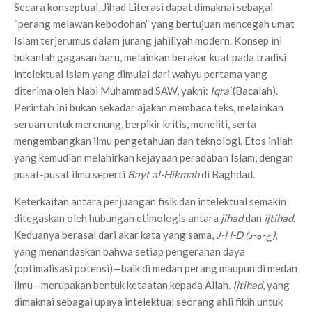
Secara konseptual, Jihad Literasi dapat dimaknai sebagai
“perang melawan kebodohan” yang bertujuan mencegah umat
Islam terjerumus dalam jurang jahiliyah modern. Konsep ini
bukanlah gagasan baru, melainkan berakar kuat pada tradisi
intelektual Islam yang dimulai dari wahyu pertama yang
diterima oleh Nabi Muhammad SAW, yakni:
Iqra’
(Bacalah).
Perintah ini bukan sekadar ajakan membaca teks, melainkan
seruan untuk merenung, berpikir kritis, meneliti, serta
mengembangkan ilmu pengetahuan dan teknologi. Etos inilah
yang kemudian melahirkan kejayaan peradaban Islam, dengan
pusat-pusat ilmu seperti
Bayt al-Hikmah
di Baghdad.
Keterkaitan antara perjuangan fisik dan intelektual semakin
ditegaskan oleh hubungan etimologis antara
jihad
dan
ijtihad
.
Keduanya berasal dari akar kata yang sama,
J-H-D (
ج-ه-د
)
,
yang menandaskan bahwa setiap pengerahan daya
(optimalisasi potensi)—baik di medan perang maupun di medan
ilmu—merupakan bentuk ketaatan kepada Allah.
Ijtihad
, yang
dimaknai sebagai upaya intelektual seorang ahli fikih untuk