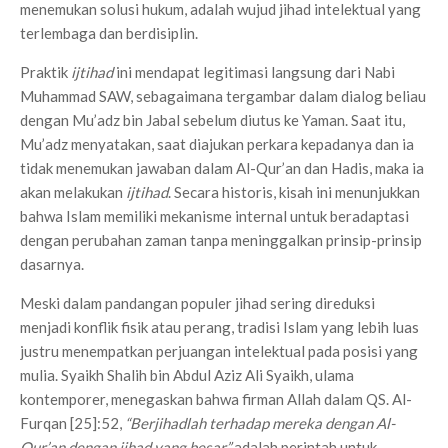
menemukan solusi hukum, adalah wujud jihad intelektual yang
terlembaga dan berdisiplin.
Praktik
ijtihad
ini mendapat legitimasi langsung dari Nabi
Muhammad SAW, sebagaimana tergambar dalam dialog beliau
dengan Mu’adz bin Jabal sebelum diutus ke Yaman. Saat itu,
Mu’adz menyatakan, saat diajukan perkara kepadanya dan ia
tidak menemukan jawaban dalam Al-Qur’an dan Hadis, maka ia
akan melakukan
ijtihad
. Secara historis, kisah ini menunjukkan
bahwa Islam memiliki mekanisme internal untuk beradaptasi
dengan perubahan zaman tanpa meninggalkan prinsip-prinsip
dasarnya.
Meski dalam pandangan populer jihad sering direduksi
menjadi konflik fisik atau perang, tradisi Islam yang lebih luas
justru menempatkan perjuangan intelektual pada posisi yang
mulia. Syaikh Shalih bin Abdul Aziz Ali Syaikh, ulama
kontemporer, menegaskan bahwa firman Allah dalam QS. Al-
Furqan [25]:52,
“Berjihadlah terhadap mereka dengan Al-
Qur’an dengan jihad yang besar,”
adalah perintah untuk