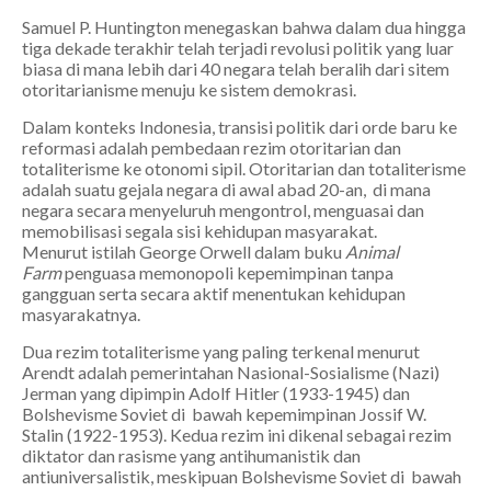
Samuel P. Huntington menegaskan bahwa dalam dua hingga
tiga dekade terakhir telah terjadi revolusi politik yang luar
biasa di mana lebih dari 40 negara telah beralih dari sitem
otoritarianisme menuju ke sistem demokrasi.
Dalam konteks Indonesia, transisi politik dari orde baru ke
reformasi adalah pembedaan rezim otoritarian dan
totaliterisme ke otonomi sipil. Otoritarian dan totaliterisme
adalah suatu gejala negara di awal abad 20-an, di mana
negara secara menyeluruh mengontrol, menguasai dan
memobilisasi segala sisi kehidupan masyarakat.
Menurut istilah George Orwell dalam buku
Animal
Farm
penguasa memonopoli kepemimpinan tanpa
gangguan serta secara aktif menentukan kehidupan
masyarakatnya.
Dua rezim totaliterisme yang paling terkenal menurut
Arendt adalah pemerintahan Nasional-Sosialisme (Nazi)
Jerman yang dipimpin Adolf Hitler (1933-1945) dan
Bolshevisme Soviet di bawah kepemimpinan Jossif W.
Stalin (1922-1953). Kedua rezim ini dikenal sebagai rezim
diktator dan rasisme yang antihumanistik dan
antiuniversalistik, meskipuan Bolshevisme Soviet di bawah