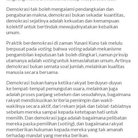
Demokrasi tak boleh mengalami pendangkalan dan
pengaburan makna, demokrasi bukan sekadar kuantitas,
demokrasi sejatinya adalah kekuatan dan kemampuan
kolektif untuk bertindak mewujudnyatakan kebaikan
umum.
Praktik berdemokrasi di zaman Yunani Kuno tak melulu
berpusat pada
voting
, bahwa
voting
adalah mekanisme
pengambilan keputusan tak boleh diingkari, namun prinsip
utamanya adalah
voting
untuk kemaslahatan umum. Artinya
demokrasi bukan semata soal jumlah, melainkan kualitas
manusia secara bersama.
Demokrasi bukan hanya ketika rakyat berduyun-duyun
ke tempat-tempat pemungutan suara, melainkan juga
adalah proses panjang sebelum dan sesudahnya, bagaimana
rakyat mendiskusikan kriteria pemimpin dan wakil-
wakilnya secara aktif, dari rekam jejak dan tabiat-tabiatnya
sebelum mereka sampai kepada ketetapan hati untuk
memilih. Dan demokrasi juga adalah bagaimana pelibatan
mereka paska pemilihan (
voting
), dan bagaimana rakyat
memberikan hukuman kepada mereka yang tak amanah
terhadap mandat yang mereka berikan.