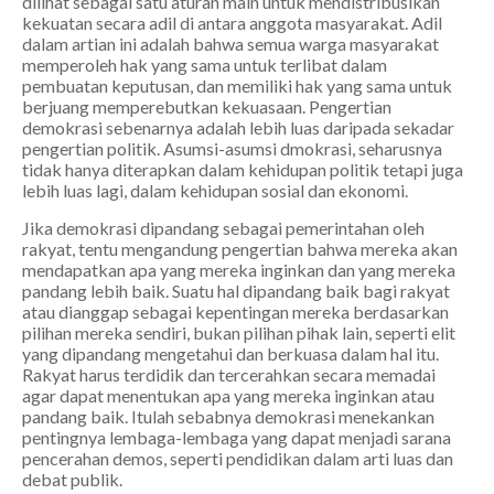
dilihat sebagai satu aturan main untuk mendistribusikan
kekuatan secara adil di antara anggota masyarakat. Adil
dalam artian ini adalah bahwa semua warga masyarakat
memperoleh hak yang sama untuk terlibat dalam
pembuatan keputusan, dan memiliki hak yang sama untuk
berjuang memperebutkan kekuasaan. Pengertian
demokrasi sebenarnya adalah lebih luas daripada sekadar
pengertian politik. Asumsi-asumsi dmokrasi, seharusnya
tidak hanya diterapkan dalam kehidupan politik tetapi juga
lebih luas lagi, dalam kehidupan sosial dan ekonomi.
Jika demokrasi dipandang sebagai pemerintahan oleh
rakyat, tentu mengandung pengertian bahwa mereka akan
mendapatkan apa yang mereka inginkan dan yang mereka
pandang lebih baik. Suatu hal dipandang baik bagi rakyat
atau dianggap sebagai kepentingan mereka berdasarkan
pilihan mereka sendiri, bukan pilihan pihak lain, seperti elit
yang dipandang mengetahui dan berkuasa dalam hal itu.
Rakyat harus terdidik dan tercerahkan secara memadai
agar dapat menentukan apa yang mereka inginkan atau
pandang baik. Itulah sebabnya demokrasi menekankan
pentingnya lembaga-lembaga yang dapat menjadi sarana
pencerahan demos, seperti pendidikan dalam arti luas dan
debat publik.