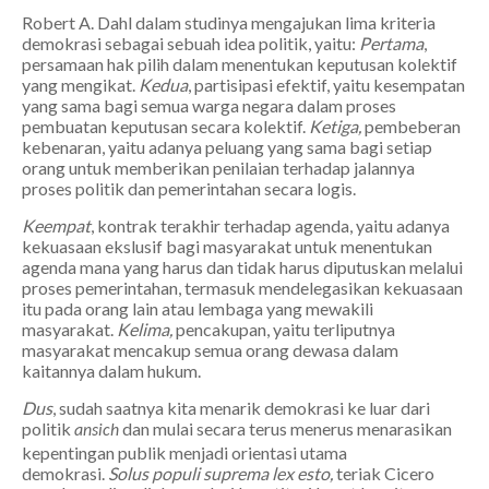
Robert A. Dahl dalam studinya mengajukan lima kriteria
demokrasi sebagai sebuah idea politik, yaitu:
Pertama
,
persamaan hak pilih dalam menentukan keputusan kolektif
yang mengikat.
Kedua
, partisipasi efektif, yaitu kesempatan
yang sama bagi semua warga negara dalam proses
pembuatan keputusan secara kolektif.
Ketiga,
pembeberan
kebenaran, yaitu adanya peluang yang sama bagi setiap
orang untuk memberikan penilaian terhadap jalannya
proses politik dan pemerintahan secara logis.
Keempat
, kontrak terakhir terhadap agenda, yaitu adanya
kekuasaan ekslusif bagi masyarakat untuk menentukan
agenda mana yang harus dan tidak harus diputuskan melalui
proses pemerintahan, termasuk mendelegasikan kekuasaan
itu pada orang lain atau lembaga yang mewakili
masyarakat.
Kelima,
pencakupan, yaitu terliputnya
masyarakat mencakup semua orang dewasa dalam
kaitannya dalam hukum.
Dus
, sudah saatnya kita menarik demokrasi ke luar dari
politik
dan mulai secara terus menerus menarasikan
ansich
kepentingan publik menjadi orientasi utama
demokrasi.
Solus populi suprema lex esto,
teriak Cicero