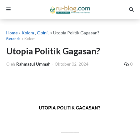
Home
»
Kolom
,
Opini
, » Utopia Politik Gagasan?
Beranda
Kolom
Utopia Politik Gagasan?
Oleh
Rahmatul Ummah
-
Oktober 02, 2024
0